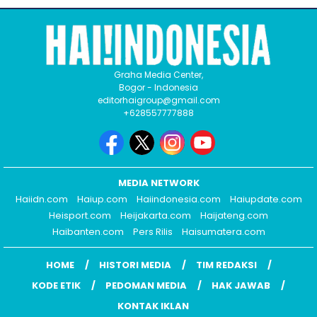
Graha Media Center,
Bogor - Indonesia
editorhaigroup@gmail.com
+628557777888
MEDIA NETWORK
Haiidn.com
Haiup.com
Haiindonesia.com
Haiupdate.com
Heisport.com
Heijakarta.com
Haijateng.com
Haibanten.com
Pers Rilis
Haisumatera.com
HOME
HISTORI MEDIA
TIM REDAKSI
KODE ETIK
PEDOMAN MEDIA
HAK JAWAB
KONTAK IKLAN