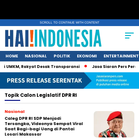
SCROLL TO CONTINUE WITH CONTENT
HOME
NASIONAL
POLITIK
EKONOMI
ENTERTAINMENT
i UMKM, Rakyat Desak Transparansi
Jasa Siaran Pers Persril
Topik
Calon Legislatif DPR RI
Nasional
Caleg DPR RI SDP Menjadi
Tersangka, Videonya Sempat Viral
Saat Bagi-bagi Uang di Pantai
Losari Makassar