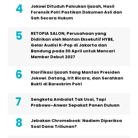
Jokowi Dituduh Palsukan Ijazah, Hasil
Forensik Polri Pastikan Dokumen Asli dan
Sah Secara Hukum
RETOPIA SALON, Perusahaan yang
Didirikan oleh Mantan Eksekutif HYBE,
Gelar Audisi K-Pop di Jakarta dan
Bandung pada 30 April untuk Mencari
Member Debut 2027
Klarifikasi Ijazah Sang Mantan Presiden
Jokowi: Datang, Irit Bicara, dan Serahkan
Bukti di Bareskrim Polri
Sengketa Ambalat Tak Usai, Tapi
Prabowo–Anwar Sepakat Panen Duluan
Jebakan Chromebook: Nadiem Diperiksa
Soal Dana Triliunan?