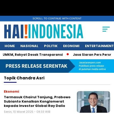
SCROLL TO CONTINUE WITH CONTENT
HOME
NASIONAL
POLITIK
EKONOMI
ENTERTAINMENT
 UMKM, Rakyat Desak Transparansi
Jasa Siaran Pers Persrili
Topik
Chandra Asri
Ekonomi
Termasuk Chairul Tanjung, Prabowo
Subianto Kenalkan Konglomerat
kepada Investor Global Ray Dalio
Senin, 10 Maret 2025 - 08:33 WIB