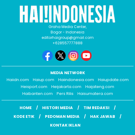
Graha Media Center,
Bogor - Indonesia
editorhaigroup@gmail.com
+628557777888
MEDIA NETWORK
Haiidn.com
Haiup.com
Haiindonesia.com
Haiupdate.com
Heisport.com
Heijakarta.com
Haijateng.com
Haibanten.com
Pers Rilis
Haisumatera.com
HOME
HISTORI MEDIA
TIM REDAKSI
KODE ETIK
PEDOMAN MEDIA
HAK JAWAB
KONTAK IKLAN