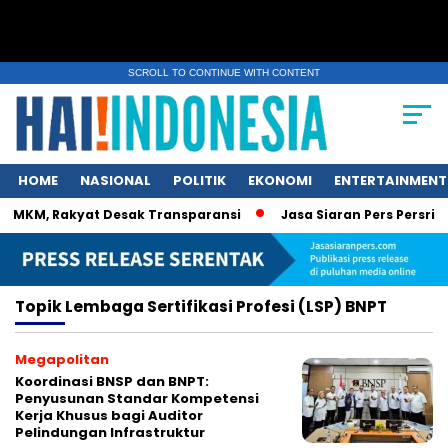
SCROLL TO CONTINUE WITH CONTENT
HOME
NASIONAL
POLITIK
EKONOMI
ENTERTAINMENT
UMKM, Rakyat Desak Transparansi
Jasa Siaran Pers Persrilis
Topik
Lembaga Sertifikasi Profesi (LSP) BNPT
Megapolitan
Koordinasi BNSP dan BNPT:
Penyusunan Standar Kompetensi
Kerja Khusus bagi Auditor
Pelindungan Infrastruktur