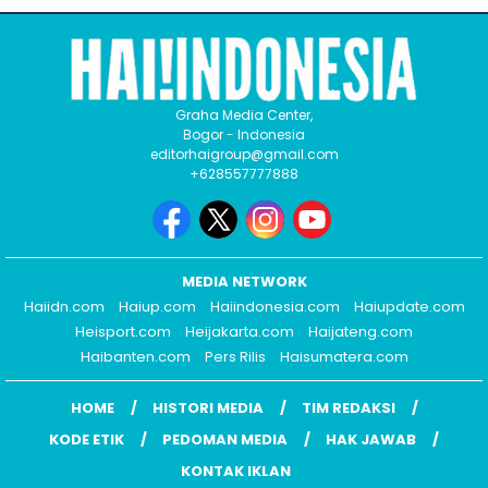
Graha Media Center,
Bogor - Indonesia
editorhaigroup@gmail.com
+628557777888
MEDIA NETWORK
Haiidn.com
Haiup.com
Haiindonesia.com
Haiupdate.com
Heisport.com
Heijakarta.com
Haijateng.com
Haibanten.com
Pers Rilis
Haisumatera.com
HOME
HISTORI MEDIA
TIM REDAKSI
KODE ETIK
PEDOMAN MEDIA
HAK JAWAB
KONTAK IKLAN