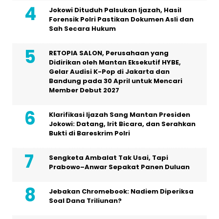
Jokowi Dituduh Palsukan Ijazah, Hasil
Forensik Polri Pastikan Dokumen Asli dan
Sah Secara Hukum
RETOPIA SALON, Perusahaan yang
Didirikan oleh Mantan Eksekutif HYBE,
Gelar Audisi K-Pop di Jakarta dan
Bandung pada 30 April untuk Mencari
Member Debut 2027
Klarifikasi Ijazah Sang Mantan Presiden
Jokowi: Datang, Irit Bicara, dan Serahkan
Bukti di Bareskrim Polri
Sengketa Ambalat Tak Usai, Tapi
Prabowo–Anwar Sepakat Panen Duluan
Jebakan Chromebook: Nadiem Diperiksa
Soal Dana Triliunan?