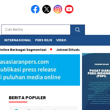
A
INTERNASIONAL
PERS RILIS
VIDEO
ine Berbagai Segmentasi
Jokowi Dituduh Palsukan Ijazah, Has
BERITA POPULER