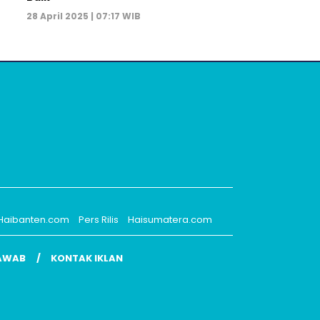
28 April 2025 | 07:17 WIB
Haibanten.com
Pers Rilis
Haisumatera.com
AWAB
KONTAK IKLAN