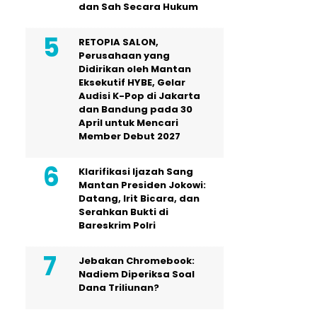
dan Sah Secara Hukum
RETOPIA SALON,
Perusahaan yang
Didirikan oleh Mantan
Eksekutif HYBE, Gelar
Audisi K-Pop di Jakarta
dan Bandung pada 30
April untuk Mencari
Member Debut 2027
Klarifikasi Ijazah Sang
Mantan Presiden Jokowi:
Datang, Irit Bicara, dan
Serahkan Bukti di
Bareskrim Polri
Jebakan Chromebook:
Nadiem Diperiksa Soal
Dana Triliunan?