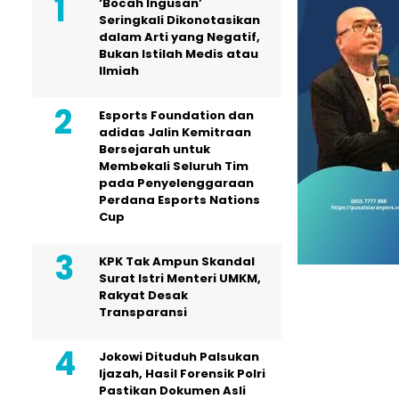
‘Bocah Ingusan’
Seringkali Dikonotasikan
dalam Arti yang Negatif,
Bukan Istilah Medis atau
Ilmiah
Esports Foundation dan
adidas Jalin Kemitraan
Bersejarah untuk
Membekali Seluruh Tim
pada Penyelenggaraan
Perdana Esports Nations
Cup
KPK Tak Ampun Skandal
Surat Istri Menteri UMKM,
Rakyat Desak
Transparansi
Jokowi Dituduh Palsukan
Ijazah, Hasil Forensik Polri
Pastikan Dokumen Asli