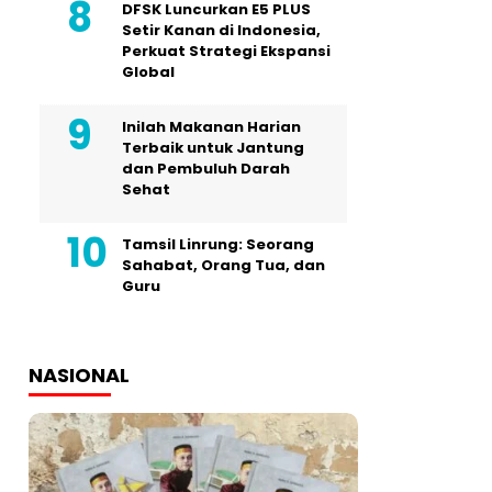
DFSK Luncurkan E5 PLUS
Setir Kanan di Indonesia,
Perkuat Strategi Ekspansi
Global
Inilah Makanan Harian
Terbaik untuk Jantung
dan Pembuluh Darah
Sehat
Tamsil Linrung: Seorang
Sahabat, Orang Tua, dan
Guru
NASIONAL