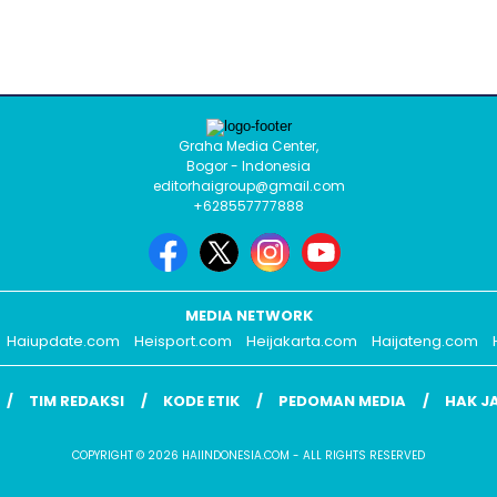
Graha Media Center,
Bogor - Indonesia
editorhaigroup@gmail.com
+628557777888
MEDIA NETWORK
Haiupdate.com
Heisport.com
Heijakarta.com
Haijateng.com
TIM REDAKSI
KODE ETIK
PEDOMAN MEDIA
HAK J
COPYRIGHT © 2026 HAIINDONESIA.COM - ALL RIGHTS RESERVED