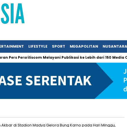
ERTAINMENT
LIFESTYLE
SPORT
MEGAPOLITAN
NUSANTAR
Pers Persriliscom Melayani Publikasi ke Lebih dari 150 Media Onl