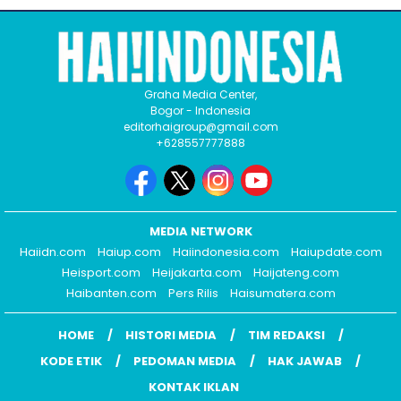
Graha Media Center,
Bogor - Indonesia
editorhaigroup@gmail.com
+628557777888
MEDIA NETWORK
Haiidn.com
Haiup.com
Haiindonesia.com
Haiupdate.com
Heisport.com
Heijakarta.com
Haijateng.com
Haibanten.com
Pers Rilis
Haisumatera.com
HOME
HISTORI MEDIA
TIM REDAKSI
KODE ETIK
PEDOMAN MEDIA
HAK JAWAB
KONTAK IKLAN