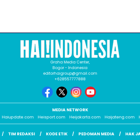
Graha Media Center,
Bogor - Indonesia
editorhaigroup@gmail.com
+628557777888
MEDIA NETWORK
Haiupdate.com
Heisport.com
Heijakarta.com
Haijateng.com
TIM REDAKSI
KODE ETIK
PEDOMAN MEDIA
HAK J