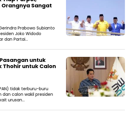
i Orangnya Sangat
Gerindra Prabowo Subianto
esiden Joko Widodo
ar dan Partai…
Pasangan untuk
k Thohir untuk Calon
AN) tidak terburu-buru
an calon wakil presiden
kait urusan…