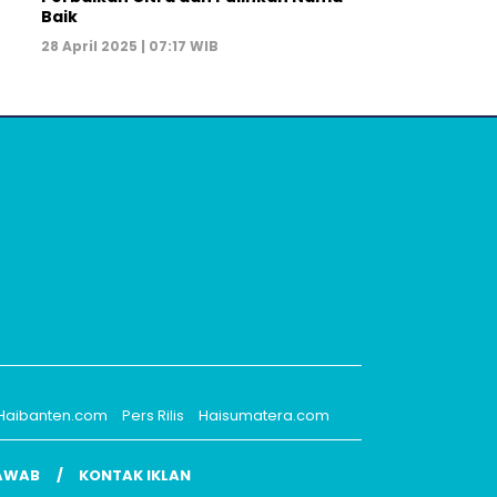
Baik
28 April 2025 | 07:17 WIB
Haibanten.com
Pers Rilis
Haisumatera.com
AWAB
KONTAK IKLAN