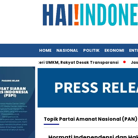
HOME
NASIONAL
POLITIK
EKONOMI
ENT
at Istri Menteri UMKM, Rakyat Desak Transparansi
Jasa Sia
Topik
Partai Amanat Nasional (PAN)
Hormati Independensi dan Hak