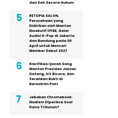
dan Sah Secara Hukum
RETOPIA SALON,
Perusahaan yang
Didirikan oleh Mantan
Eksekutif HYBE, Gelar
Audisi K-Pop di Jakarta
dan Bandung pada 30
April untuk Mencari
Member Debut 2027
Klarifikasi Ijazah Sang
Mantan Presiden Jokowi:
Datang, Irit Bicara, dan
Serahkan Bukti di
Bareskrim Polri
Jebakan Chromebook:
Nadiem Diperiksa Soal
Dana Triliunan?