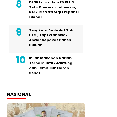
DFSK Luncurkan E5 PLUS
Setir Kanan di Indonesia,
Perkuat Strategi Ekspansi
Global
Sengketa Ambalat Tak
Usai, Tapi Prabowo–
Anwar Sepakat Panen
Duluan
Inilah Makanan Harian
Terbaik untuk Jantung
dan Pembuluh Darah
Sehat
NASIONAL