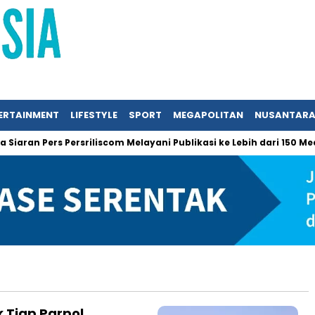
ERTAINMENT
LIFESTYLE
SPORT
MEGAPOLITAN
NUSANTAR
ran Pers Persriliscom Melayani Publikasi ke Lebih dari 150 Media
 Tiap Parpol,