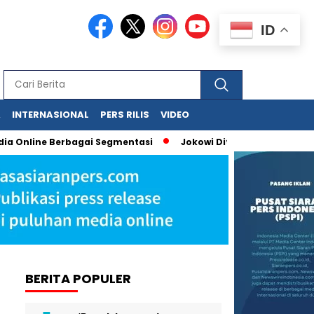
ID
A
INTERNASIONAL
PERS RILIS
VIDEO
 Online Berbagai Segmentasi
Jokowi Dituduh Palsukan Ijazah,
BERITA POPULER