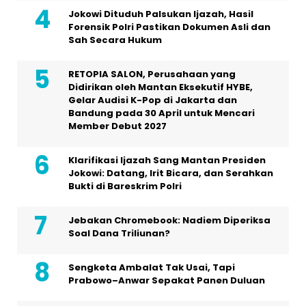
Jokowi Dituduh Palsukan Ijazah, Hasil
Forensik Polri Pastikan Dokumen Asli dan
Sah Secara Hukum
RETOPIA SALON, Perusahaan yang
Didirikan oleh Mantan Eksekutif HYBE,
Gelar Audisi K-Pop di Jakarta dan
Bandung pada 30 April untuk Mencari
Member Debut 2027
Klarifikasi Ijazah Sang Mantan Presiden
Jokowi: Datang, Irit Bicara, dan Serahkan
Bukti di Bareskrim Polri
Jebakan Chromebook: Nadiem Diperiksa
Soal Dana Triliunan?
Sengketa Ambalat Tak Usai, Tapi
Prabowo–Anwar Sepakat Panen Duluan