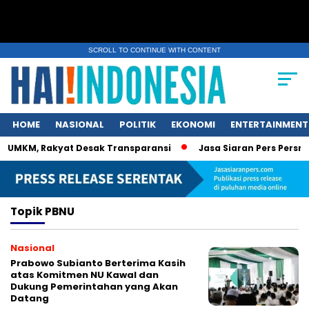
SCROLL TO CONTINUE WITH CONTENT
HOME
NASIONAL
POLITIK
EKONOMI
ENTERTAINMENT
 UMKM, Rakyat Desak Transparansi
Jasa Siaran Pers Persrili
Topik
PBNU
Nasional
Prabowo Subianto Berterima Kasih
atas Komitmen NU Kawal dan
Dukung Pemerintahan yang Akan
Datang