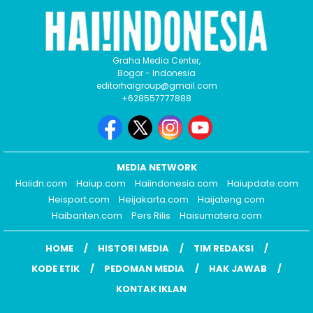
Graha Media Center,
Bogor - Indonesia
editorhaigroup@gmail.com
+628557777888
MEDIA NETWORK
Haiidn.com
Haiup.com
Haiindonesia.com
Haiupdate.com
Heisport.com
Heijakarta.com
Haijateng.com
Haibanten.com
Pers Rilis
Haisumatera.com
HOME
HISTORI MEDIA
TIM REDAKSI
KODE ETIK
PEDOMAN MEDIA
HAK JAWAB
KONTAK IKLAN