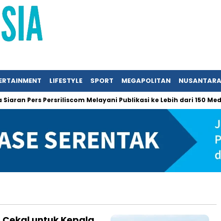
ERTAINMENT
LIFESTYLE
SPORT
MEGAPOLITAN
NUSANTAR
ran Pers Persriliscom Melayani Publikasi ke Lebih dari 150 Media 
t Cekal untuk Kepala