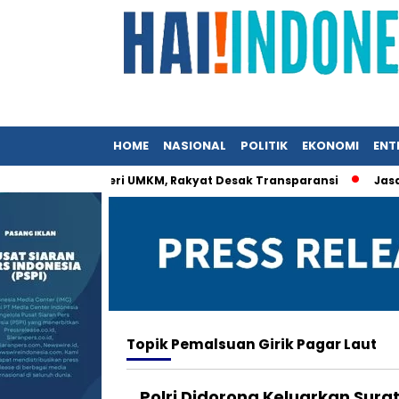
HOME
NASIONAL
POLITIK
EKONOMI
ENT
at Istri Menteri UMKM, Rakyat Desak Transparansi
Jasa Sia
Topik
Pemalsuan Girik Pagar Laut
Polri Didorong Keluarkan Sura