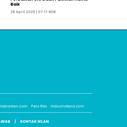
Baik
28 April 2025 | 07:17 WIB
Haibanten.com
Pers Rilis
Haisumatera.com
AWAB
KONTAK IKLAN