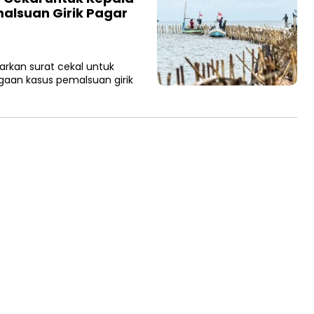
alsuan Girik Pagar
arkan surat cekal untuk
gaan kasus pemalsuan girik