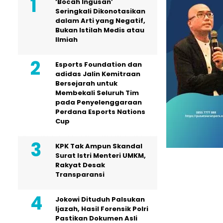
‘Bocah Ingusan’
Seringkali Dikonotasikan
dalam Arti yang Negatif,
Bukan Istilah Medis atau
Ilmiah
Esports Foundation dan
adidas Jalin Kemitraan
Bersejarah untuk
Membekali Seluruh Tim
pada Penyelenggaraan
Perdana Esports Nations
Cup
KPK Tak Ampun Skandal
Surat Istri Menteri UMKM,
Rakyat Desak
Transparansi
Jokowi Dituduh Palsukan
Ijazah, Hasil Forensik Polri
Pastikan Dokumen Asli