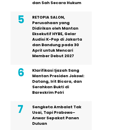
dan Sah Secara Hukum
RETOPIA SALON,
Perusahaan yang
Didirikan oleh Mantan
Eksekutif HYBE, Gelar
Audisi K-Pop di Jakarta
dan Bandung pada 30
April untuk Mencari
Member Debut 2027
Klarifikasi Ijazah Sang
Mantan Presiden Jokowi:
Datang, Irit Bicara, dan
Serahkan Bukti di
Bareskrim Polri
Sengketa Ambalat Tak
Usai, Tapi Prabowo–
Anwar Sepakat Panen
Duluan