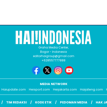
Graha Media Center,
Bogor - Indonesia
editorhaigroup@gmail.com
+628557777888
MEDIA NETWORK
Haiupdate.com
Heisport.com
Heijakarta.com
Haijateng.com
TIM REDAKSI
KODE ETIK
PEDOMAN MEDIA
HAK J