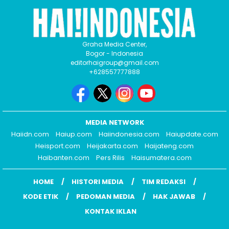
Graha Media Center,
Bogor - Indonesia
editorhaigroup@gmail.com
+628557777888
MEDIA NETWORK
Haiidn.com
Haiup.com
Haiindonesia.com
Haiupdate.com
Heisport.com
Heijakarta.com
Haijateng.com
Haibanten.com
Pers Rilis
Haisumatera.com
HOME
HISTORI MEDIA
TIM REDAKSI
KODE ETIK
PEDOMAN MEDIA
HAK JAWAB
KONTAK IKLAN