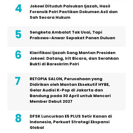
Jokowi Dituduh Palsukan Ijazah, Hasil
Forensik Polri Pastikan Dokumen Asli dan
Sah Secara Hukum
Sengketa Ambalat Tak Usai, Tapi
Prabowo–Anwar Sepakat Panen Duluan
Klarifikasi Ijazah Sang Mantan Presiden
Jokowi: Datang, Irit Bicara, dan Serahkan
Bukti di Bareskrim Polri
RETOPIA SALON, Perusahaan yang
Didirikan oleh Mantan Eksekutif HYBE,
Gelar Audisi K-Pop di Jakarta dan
Bandung pada 30 April untuk Mencari
Member Debut 2027
DFSK Luncurkan E5 PLUS Setir Kanan di
Indonesia, Perkuat Strategi Ekspansi
Global