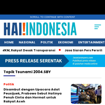
SCROLL TO CONTINUE WITH CONTENT
HOME
NASIONAL
POLITIK
EKONOMI
ENTERTAINMENT
MKM, Rakyat Desak Transparansi
Jasa Siaran Pers Persrilisc
Topik
Tsunami 2004.SBY
Politik
Disambut dengan Upacara Adat
Peusijuek, Prabowo Sebut Hatinya
Penuh Cinta dan Hormat untuk
Rakyat Aceh