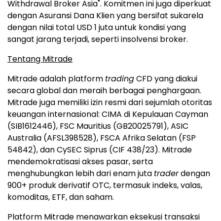
Withdrawal Broker Asia". Komitmen ini juga diperkuat
dengan Asuransi Dana Klien yang bersifat sukarela
dengan nilai total USD 1 juta untuk kondisi yang
sangat jarang terjadi, seperti insolvensi broker.
Tentang Mitrade
Mitrade adalah platform
trading
CFD yang diakui
secara global dan meraih berbagai penghargaan.
Mitrade juga memiliki izin resmi dari sejumlah otoritas
keuangan internasional: CIMA di Kepulauan Cayman
(SIB1612446), FSC Mauritius (GB20025791), ASIC
Australia (AFSL398528), FSCA Afrika Selatan (FSP
54842), dan CySEC Siprus (CIF 438/23). Mitrade
mendemokratisasi akses pasar, serta
menghubungkan lebih dari enam juta
trader
dengan
900+ produk derivatif OTC, termasuk indeks, valas,
komoditas, ETF, dan saham.
Platform Mitrade menawarkan eksekusi transaksi