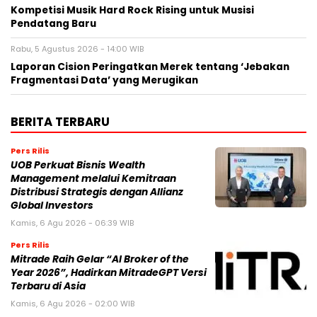
Kompetisi Musik Hard Rock Rising untuk Musisi
Pendatang Baru
Rabu, 5 Agustus 2026 - 14:00 WIB
Laporan Cision Peringatkan Merek tentang ‘Jebakan
Fragmentasi Data’ yang Merugikan
BERITA TERBARU
Pers Rilis
UOB Perkuat Bisnis Wealth
Management melalui Kemitraan
Distribusi Strategis dengan Allianz
Global Investors
Kamis, 6 Agu 2026 - 06:39 WIB
Pers Rilis
Mitrade Raih Gelar “AI Broker of the
Year 2026”, Hadirkan MitradeGPT Versi
Terbaru di Asia
Kamis, 6 Agu 2026 - 02:00 WIB