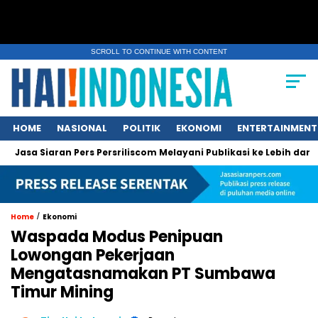
SCROLL TO CONTINUE WITH CONTENT
HOME
NASIONAL
POLITIK
EKONOMI
ENTERTAINMENT
aran Pers Persriliscom Melayani Publikasi ke Lebih dari 150 Medi
/
Home
Ekonomi
Waspada Modus Penipuan
Lowongan Pekerjaan
Mengatasnamakan PT Sumbawa
Timur Mining