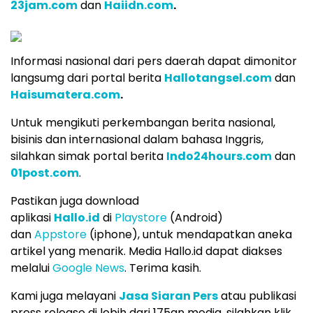
23jam.com
dan
Haiidn.com
.
Informasi nasional dari pers daerah dapat dimonitor
langsumg dari portal berita
Hallotangsel.com
dan
Haisumatera.com
.
Untuk mengikuti perkembangan berita nasional,
bisinis dan internasional dalam bahasa Inggris,
silahkan simak portal berita
Indo24hours.com
dan
01post.com
.
Pastikan juga download
aplikasi
Hallo.id
di
Playstore
(Android)
dan
Appstore
(iphone), untuk mendapatkan aneka
artikel yang menarik. Media Hallo.id dapat diakses
melalui
Google News
. Terima kasih.
Kami juga melayani
Jasa Siaran Pers
atau publikasi
press release di lebih dari 175an media, silahkan klik