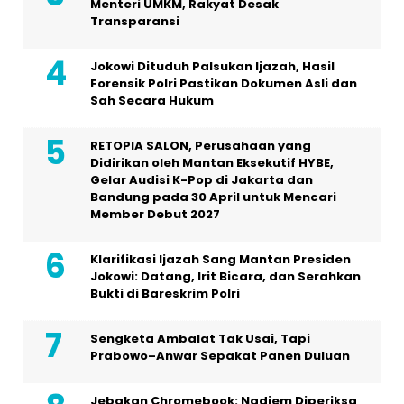
Menteri UMKM, Rakyat Desak
Transparansi
Jokowi Dituduh Palsukan Ijazah, Hasil
Forensik Polri Pastikan Dokumen Asli dan
Sah Secara Hukum
RETOPIA SALON, Perusahaan yang
Didirikan oleh Mantan Eksekutif HYBE,
Gelar Audisi K-Pop di Jakarta dan
Bandung pada 30 April untuk Mencari
Member Debut 2027
Klarifikasi Ijazah Sang Mantan Presiden
Jokowi: Datang, Irit Bicara, dan Serahkan
Bukti di Bareskrim Polri
Sengketa Ambalat Tak Usai, Tapi
Prabowo–Anwar Sepakat Panen Duluan
Jebakan Chromebook: Nadiem Diperiksa