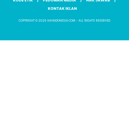
KODE ETIK
PEDOMAN MEDIA
HAK JAWAB
KONTAK IKLAN
COPYRIGHT © 2026 HAIINDONESIA.COM - ALL RIGHTS RESERVED