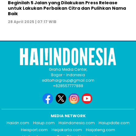
Beginilah 5 Jalan yang Dilakukan Press Release
untuk Lakukan Perbaikan Citra dan Pulihkan Nama
Baik
28 April 2025 | 07:17 WIB
Graha Media Center,
Bogor - Indonesia
editorhaigroup@gmail.com
+628557777888
MEDIA NETWORK
Haiidn.com
Haiup.com
Haiindonesia.com
Haiupdate.com
Heisport.com
Heijakarta.com
Haijateng.com