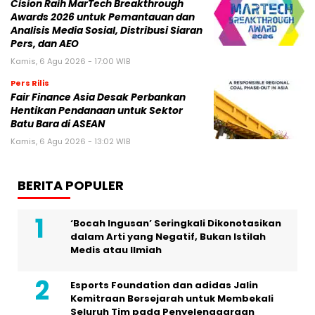
Cision Raih MarTech Breakthrough
Awards 2026 untuk Pemantauan dan
Analisis Media Sosial, Distribusi Siaran
Pers, dan AEO
Kamis, 6 Agu 2026 - 17:00 WIB
Pers Rilis
Fair Finance Asia Desak Perbankan
Hentikan Pendanaan untuk Sektor
Batu Bara di ASEAN
Kamis, 6 Agu 2026 - 13:02 WIB
BERITA POPULER
‘Bocah Ingusan’ Seringkali Dikonotasikan
dalam Arti yang Negatif, Bukan Istilah
Medis atau Ilmiah
Esports Foundation dan adidas Jalin
Kemitraan Bersejarah untuk Membekali
Seluruh Tim pada Penyelenggaraan