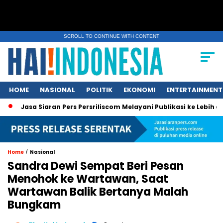
SCROLL TO CONTINUE WITH CONTENT
HOME
NASIONAL
POLITIK
EKONOMI
ENTERTAINMENT
Jasa Siaran Pers Persriliscom Melayani Publikasi ke Lebih dari
/
Home
Nasional
Sandra Dewi Sempat Beri Pesan
Menohok ke Wartawan, Saat
Wartawan Balik Bertanya Malah
Bungkam