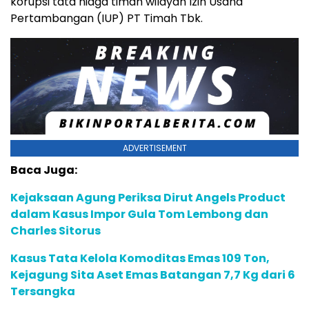
korupsi tata niaga timah wilayah Izin Usaha
Pertambangan (IUP) PT Timah Tbk.
ADVERTISEMENT
Baca Juga:
Kejaksaan Agung Periksa Dirut Angels Product
dalam Kasus Impor Gula Tom Lembong dan
Charles Sitorus
Kasus Tata Kelola Komoditas Emas 109 Ton,
Kejagung Sita Aset Emas Batangan 7,7 Kg dari 6
Tersangka