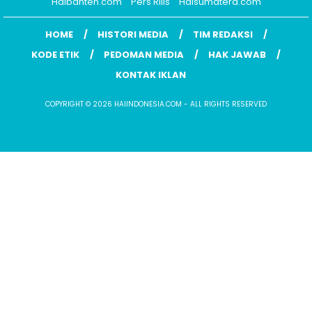
Haibanten.com
Pers Rilis
Haisumatera.com
HOME
HISTORI MEDIA
TIM REDAKSI
KODE ETIK
PEDOMAN MEDIA
HAK JAWAB
KONTAK IKLAN
COPYRIGHT © 2026 HAIINDONESIA.COM - ALL RIGHTS RESERVED