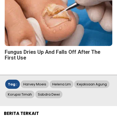
Fungus Dries Up And Falls Off After The
First Use
Tag :
Harvey Moeis
Helena Lim
Kejaksaan Agung
Korupsi Timah
Sabdra Dewi
BERITA TERKAIT