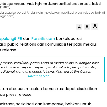
da atau korporasi Anda ingin melakukan publikasi press release, baik di
mgit.com)
A
A
A
apulangit PR
dan
Persrilis.com
berkolaborasi
sa public relations dan komunikasi terpadu melalui
s release.
 promosi kota/kabupaten Anda di media online ini dengan bikin
kel dan cerita seputar sejarah, asal-usul kota, tempat wisata,
tradisional, dan hal menarik lainnya. Kirim lewat WA Center:
087815557788.
atan ataupun masalah komunikasi dapat disolusikan
asi press release.
ncitraan, sosialisasi dan kampanye, bahkan untuk