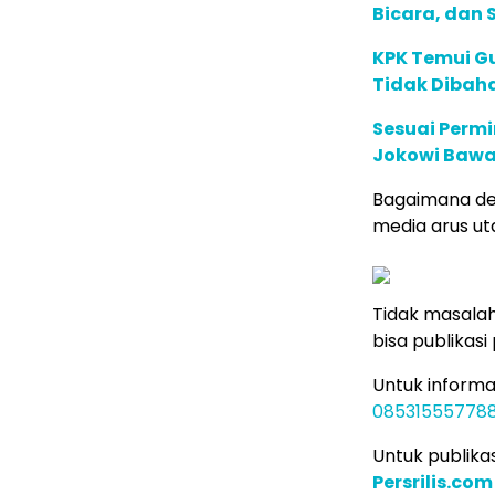
Bicara, dan 
KPK Temui Gu
Tidak Dibaha
Sesuai Permi
Jokowi Bawa 
Bagaimana den
media arus uta
Tidak masalah.
bisa publikasi
Untuk informa
08531555778
Untuk publikas
Persrilis.com