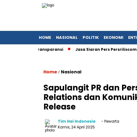
HOME
NASIONAL
POLITIK
EKONOMI
ENT
yat Desak Transparansi
Jasa Siaran Pers Persriliscom Melay
Home
Nasional
/
Sapulangit PR dan Pers
Relations dan Komunik
Release
Tim Hai Indonesia
- Pewarta
Kamis, 24 April 2025