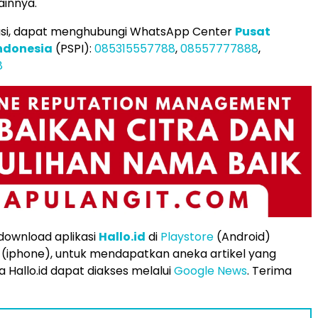
ainnya.
asi, dapat menghubungi WhatsApp Center
Pusat
Indonesia
(PSPI):
085315557788
,
08557777888
,
8
 download aplikasi
Hallo.id
di
Playstore
(Android)
(iphone), untuk mendapatkan aneka artikel yang
 Hallo.id dapat diakses melalui
Google News
. Terima