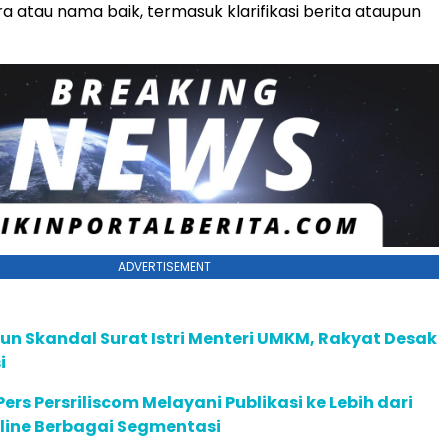
ra atau nama baik, termasuk klarifikasi berita ataupun
ADVERTISEMENT
n Skandal Surat Istri Menteri UMKM, Rakyat Desak
i
ers Persriliscom Melayani Publikasi ke Lebih dari
line Berbagai Segmentasi