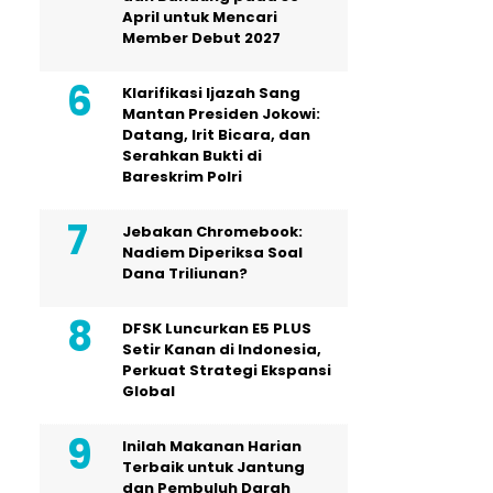
April untuk Mencari
Member Debut 2027
Klarifikasi Ijazah Sang
Mantan Presiden Jokowi:
Datang, Irit Bicara, dan
Serahkan Bukti di
Bareskrim Polri
Jebakan Chromebook:
Nadiem Diperiksa Soal
Dana Triliunan?
DFSK Luncurkan E5 PLUS
Setir Kanan di Indonesia,
Perkuat Strategi Ekspansi
Global
Inilah Makanan Harian
Terbaik untuk Jantung
dan Pembuluh Darah