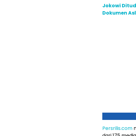
Jokowi Ditud
Dokumen Asl
Persrilis.com
m
dari 175 medi