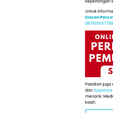
kepentingan l
Untuk inform
Siaran Pers 
08781555778
Pastikan juga
dan
Appstore
menarik. Media
kasih.