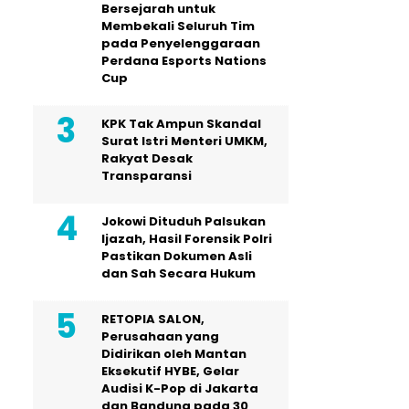
Bersejarah untuk
Membekali Seluruh Tim
pada Penyelenggaraan
Perdana Esports Nations
Cup
KPK Tak Ampun Skandal
Surat Istri Menteri UMKM,
Rakyat Desak
Transparansi
Jokowi Dituduh Palsukan
Ijazah, Hasil Forensik Polri
Pastikan Dokumen Asli
dan Sah Secara Hukum
RETOPIA SALON,
Perusahaan yang
Didirikan oleh Mantan
Eksekutif HYBE, Gelar
Audisi K-Pop di Jakarta
dan Bandung pada 30