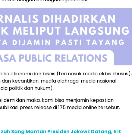
media ekonomi dan bisnis (termasuk media ekbis khusus),
 dan kecantikan, medìa olahraga, media nasional
ia politik dan hukum).
i demikian maka, kami bisa menjamin kepastian
blikasi press release di 175 media online tersebut.
Ijazah Sang Mantan Presiden Jokowi: Datang, Irit