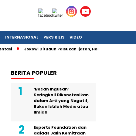
A
INTERNASIONAL
PERS RILIS
VIDEO
Jokowi Dituduh Palsukan Ijazah, Hasil Forensik Polri Pasti
BERITA POPULER
‘Bocah Ingusan’
Seringkali Dikonotasikan
dalam Arti yang Negatif,
Bukan Istilah Medis atau
Ilmiah
Esports Foundation dan
adidas Jalin Kemitraan