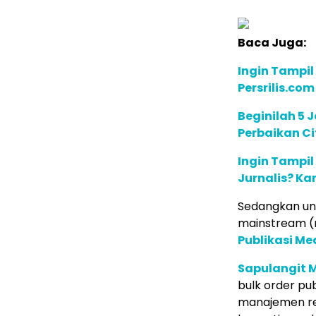
Baca Juga:
Ingin Tampil
Persrilis.co
Beginilah 5 
Perbaikan Ci
Ingin Tampil
Jurnalis? Ka
Sedangkan unt
mainstream (m
Publikasi M
Sapulangit 
bulk order pub
manajemen re