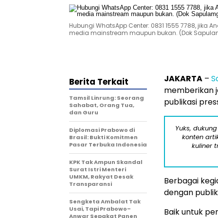
Hubungi WhatsApp Center: 0831 1555 7788, jika An
media mainstream maupun bukan. (Dok Sapula
JAKARTA
–
S
Berita Terkait
memberikan ja
Tamsil Linrung: Seorang
publikasi pres
Sahabat, Orang Tua,
dan Guru
Yuks, dukung
Diplomasi Prabowo di
konten arti
Brasil: Bukti Komitmen
Pasar Terbuka Indonesia
kuliner 
KPK Tak Ampun Skandal
Surat Istri Menteri
UMKM, Rakyat Desak
Berbagai kegi
Transparansi
dengan publik
Sengketa Ambalat Tak
Usai, Tapi Prabowo–
Baik untuk pe
Anwar Sepakat Panen