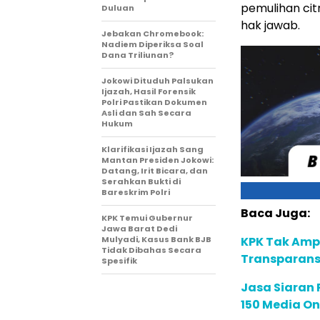
pemulihan cit
Duluan
hak jawab.
Jebakan Chromebook:
Nadiem Diperiksa Soal
Dana Triliunan?
Jokowi Dituduh Palsukan
Ijazah, Hasil Forensik
Polri Pastikan Dokumen
Asli dan Sah Secara
Hukum
Klarifikasi Ijazah Sang
Mantan Presiden Jokowi:
Datang, Irit Bicara, dan
Serahkan Bukti di
Bareskrim Polri
Baca Juga:
KPK Temui Gubernur
Jawa Barat Dedi
Mulyadi, Kasus Bank BJB
KPK Tak Ampu
Tidak Dibahas Secara
Transparans
Spesifik
Jasa Siaran P
150 Media On