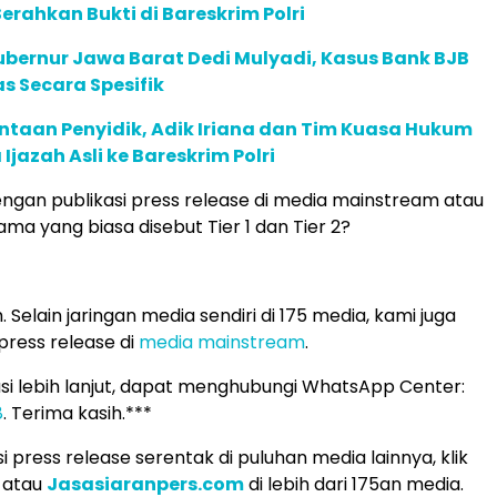
Serahkan Bukti di Bareskrim Polri
bernur Jawa Barat Dedi Mulyadi, Kasus Bank BJB
s Secara Spesifik
ntaan Penyidik, Adik Iriana dan Tim Kuasa Hukum
Ijazah Asli ke Bareskrim Polri
gan publikasi press release di media mainstream atau
ma yang biasa disebut Tier 1 dan Tier 2?
 Selain jaringan media sendiri di 175 media, kami juga
 press release di
media mainstream
.
si lebih lanjut, dapat menghubungi WhatsApp Center:
8
. Terima kasih.***
i press release serentak di puluhan media lainnya, klik
atau
Jasasiaranpers.com
di lebih dari 175an media.