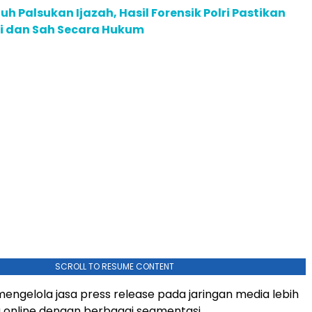
uh Palsukan Ijazah, Hasil Forensik Polri Pastikan
i dan Sah Secara Hukum
SCROLL TO RESUME CONTENT
engelola jasa press release pada jaringan media lebih
a online dengan berbagai segmentasi.