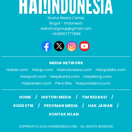
Graha Media Center,
Bogor - Indonesia
editorhaigroup@gmail.com
+628557777888
MEDIA NETWORK
Haiidn.com
Haiup.com
Haiindonesia.com
Haiupdate.com
Heisport.com
Heijakarta.com
Haijateng.com
Haibanten.com
Pers Rilis
Haisumatera.com
HOME
HISTORI MEDIA
TIM REDAKSI
KODE ETIK
PEDOMAN MEDIA
HAK JAWAB
KONTAK IKLAN
COPYRIGHT © 2026 HAIINDONESIA.COM - ALL RIGHTS RESERVED