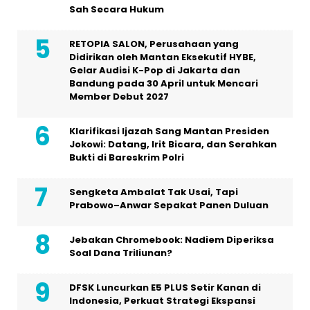
Sah Secara Hukum
RETOPIA SALON, Perusahaan yang
Didirikan oleh Mantan Eksekutif HYBE,
Gelar Audisi K-Pop di Jakarta dan
Bandung pada 30 April untuk Mencari
Member Debut 2027
Klarifikasi Ijazah Sang Mantan Presiden
Jokowi: Datang, Irit Bicara, dan Serahkan
Bukti di Bareskrim Polri
Sengketa Ambalat Tak Usai, Tapi
Prabowo–Anwar Sepakat Panen Duluan
Jebakan Chromebook: Nadiem Diperiksa
Soal Dana Triliunan?
DFSK Luncurkan E5 PLUS Setir Kanan di
Indonesia, Perkuat Strategi Ekspansi