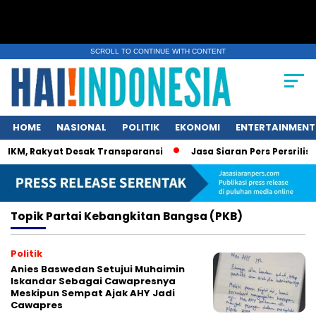
SCROLL TO CONTINUE WITH CONTENT
HOME
NASIONAL
POLITIK
EKONOMI
ENTERTAINMENT
KM, Rakyat Desak Transparansi
Jasa Siaran Pers Persrilisco
Topik
Partai Kebangkitan Bangsa (PKB)
Politik
Anies Baswedan Setujui Muhaimin
Iskandar Sebagai Cawapresnya
Meskipun Sempat Ajak AHY Jadi
Cawapres