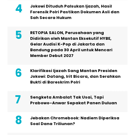
Jokowi Dituduh Palsukan Ijazah, Hasil
Forensik Polri Pastikan Dokumen Asli dan
Sah Secara Hukum
RETOPIA SALON, Perusahaan yang
Didirikan oleh Mantan Eksekutif HYBE,
Gelar Audisi K-Pop di Jakarta dan
Bandung pada 30 April untuk Mencari
Member Debut 2027
Klarifikasi Ijazah Sang Mantan Presiden
Jokowi: Datang, Irit Bicara, dan Serahkan
Bukti di Bareskrim Polri
Sengketa Ambalat Tak Usai, Tapi
Prabowo–Anwar Sepakat Panen Duluan
Jebakan Chromebook: Nadiem Diperiksa
Soal Dana Triliunan?