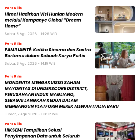
Pers Rilis
Himel Hadirkan Visi Hunian Modern
melalui Kampanye Global “Dream
Home”
Sabtu, 8 Agu 2026 - 14:26 WIB
Pers Rilis
FAMILIARITÉ: Ketika Sinema dan Sastra
Bertemu dalam Sebuah Karya Puitis
Sabtu, 8 Agu 2026 - 14:19 WIB
Pers Rilis
MONDEVITA MENGAKUISISI SAHAM
MAYORITAS DI UNDERSCORE DISTRICT,
PERUSAHAAN INDUK MAGLIANO,
SEBAGAI LANGKAH KEDUA DALAM
MEMBANGUN PLATFORM MEREK MEWAH ITALIA BARU
Jumat, 7 Agu 2026 - 09:32 WIB
Pers Rilis
HIKSEMI Tampilkan Solusi
Penyimpanan Data untuk Seluruh