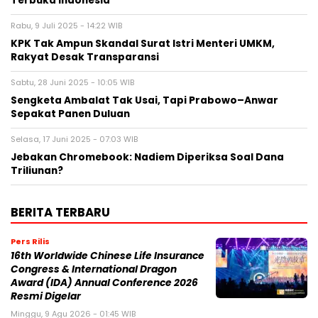
Terbuka Indonesia
Rabu, 9 Juli 2025 - 14:22 WIB
KPK Tak Ampun Skandal Surat Istri Menteri UMKM,
Rakyat Desak Transparansi
Sabtu, 28 Juni 2025 - 10:05 WIB
Sengketa Ambalat Tak Usai, Tapi Prabowo–Anwar
Sepakat Panen Duluan
Selasa, 17 Juni 2025 - 07:03 WIB
Jebakan Chromebook: Nadiem Diperiksa Soal Dana
Triliunan?
BERITA TERBARU
Pers Rilis
16th Worldwide Chinese Life Insurance
Congress & International Dragon
Award (IDA) Annual Conference 2026
Resmi Digelar
Minggu, 9 Agu 2026 - 01:45 WIB