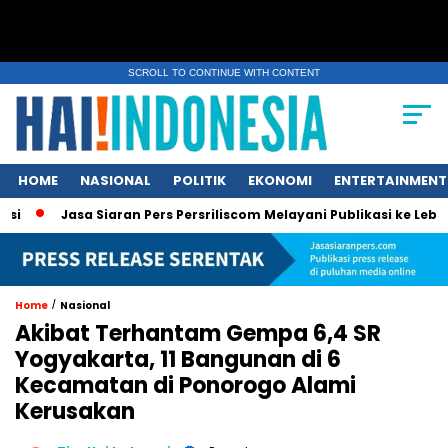
SCROLL TO CONTINUE WITH CONTENT
HOME
NASIONAL
POLITIK
EKONOMI
ENTERTAINMENT
Jasa Siaran Pers Persriliscom Melayani Publikasi ke Lebih dari 15
/
Home
Nasional
Akibat Terhantam Gempa 6,4 SR
Yogyakarta, 11 Bangunan di 6
Kecamatan di Ponorogo Alami
Kerusakan