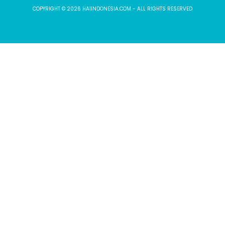
COPYRIGHT © 2026 HAIINDONESIA.COM - ALL RIGHTS RESERVED