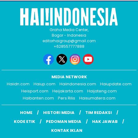
Graha Media Center,
Bogor - Indonesia
editorhaigroup@gmail.com
+628557777888
MEDIA NETWORK
Haiidn.com
Haiup.com
Haiindonesia.com
Haiupdate.com
Heisport.com
Heijakarta.com
Haijateng.com
Haibanten.com
Pers Rilis
Haisumatera.com
HOME
HISTORI MEDIA
TIM REDAKSI
KODE ETIK
PEDOMAN MEDIA
HAK JAWAB
KONTAK IKLAN