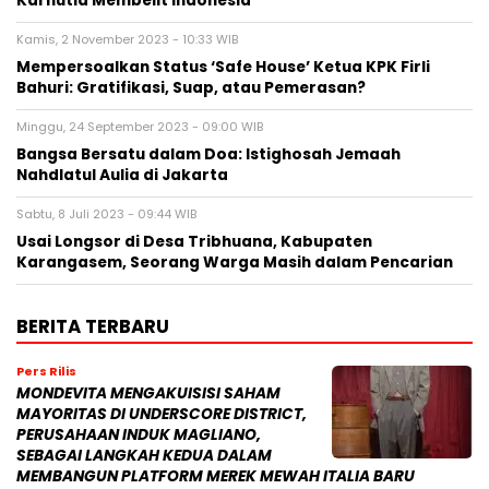
Karhutla Membelit Indonesia
Kamis, 2 November 2023 - 10:33 WIB
Mempersoalkan Status ‘Safe House’ Ketua KPK Firli
Bahuri: Gratifikasi, Suap, atau Pemerasan?
Minggu, 24 September 2023 - 09:00 WIB
Bangsa Bersatu dalam Doa: Istighosah Jemaah
Nahdlatul Aulia di Jakarta
Sabtu, 8 Juli 2023 - 09:44 WIB
Usai Longsor di Desa Tribhuana, Kabupaten
Karangasem, Seorang Warga Masih dalam Pencarian
BERITA TERBARU
Pers Rilis
MONDEVITA MENGAKUISISI SAHAM
MAYORITAS DI UNDERSCORE DISTRICT,
PERUSAHAAN INDUK MAGLIANO,
SEBAGAI LANGKAH KEDUA DALAM
MEMBANGUN PLATFORM MEREK MEWAH ITALIA BARU