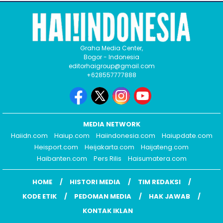
Graha Media Center,
Bogor - Indonesia
editorhaigroup@gmail.com
+628557777888
MEDIA NETWORK
Haiidn.com
Haiup.com
Haiindonesia.com
Haiupdate.com
Heisport.com
Heijakarta.com
Haijateng.com
Haibanten.com
Pers Rilis
Haisumatera.com
HOME
HISTORI MEDIA
TIM REDAKSI
KODE ETIK
PEDOMAN MEDIA
HAK JAWAB
KONTAK IKLAN