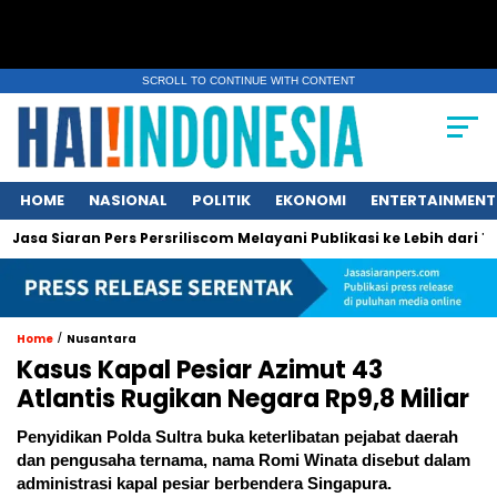
SCROLL TO CONTINUE WITH CONTENT
HOME
NASIONAL
POLITIK
EKONOMI
ENTERTAINMENT
an Pers Persriliscom Melayani Publikasi ke Lebih dari 150 Media 
/
Home
Nusantara
Kasus Kapal Pesiar Azimut 43
Atlantis Rugikan Negara Rp9,8 Miliar
Penyidikan Polda Sultra buka keterlibatan pejabat daerah
dan pengusaha ternama, nama Romi Winata disebut dalam
administrasi kapal pesiar berbendera Singapura.