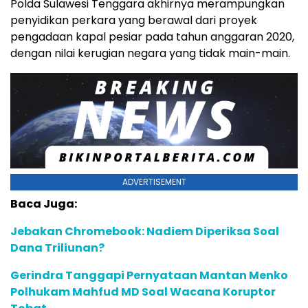
Polda Sulawesi Tenggara akhirnya merampungkan
penyidikan perkara yang berawal dari proyek
pengadaan kapal pesiar pada tahun anggaran 2020,
dengan nilai kerugian negara yang tidak main-main.
ADVERTISEMENT
Baca Juga:
Jebakan Chromebook: Nadiem Diperiksa Soal
Dana Triliunan?
Gerindra Tanggapi Pernyataan Mantan Menko
Polhukam Mahfud MD Soal Wacana Koruptor