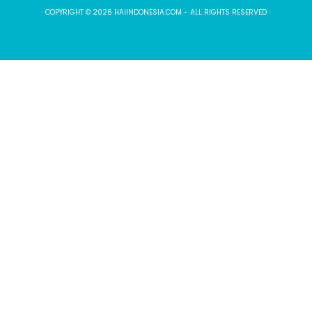
COPYRIGHT © 2026 HAIINDONESIA.COM - ALL RIGHTS RESERVED