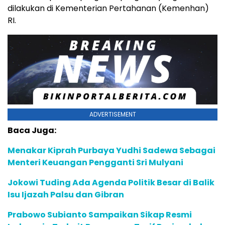
dilakukan di Kementerian Pertahanan (Kemenhan)
RI.
ADVERTISEMENT
Baca Juga:
Menakar Kiprah Purbaya Yudhi Sadewa Sebagai
Menteri Keuangan Pengganti Sri Mulyani
Jokowi Tuding Ada Agenda Politik Besar di Balik
Isu Ijazah Palsu dan Gibran
Prabowo Subianto Sampaikan Sikap Resmi