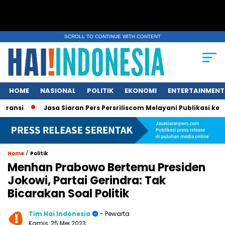
SCROLL TO CONTINUE WITH CONTENT
HOME
NASIONAL
POLITIK
EKONOMI
ENTERTAINMENT
Jasa Siaran Pers Persriliscom Melayani Publikasi ke Lebih da
/
Home
Politik
Menhan Prabowo Bertemu Presiden
Jokowi, Partai Gerindra: Tak
Bicarakan Soal Politik
Tim Hai Indonesia
- Pewarta
Kamis, 25 Mei 2023