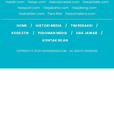
Haiidn.com
Haiup.com
Haiindonesia.com
Haiupdate.com
Heisport.com
Heijakarta.com
Haijateng.com
Haibanten.com
Pers Rilis
Haisumatera.com
HOME
HISTORI MEDIA
TIM REDAKSI
KODE ETIK
PEDOMAN MEDIA
HAK JAWAB
KONTAK IKLAN
COPYRIGHT © 2026 HAIINDONESIA.COM - ALL RIGHTS RESERVED