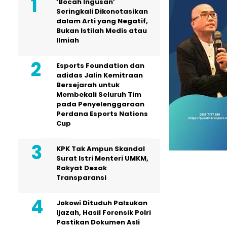
‘Bocah Ingusan’
Seringkali Dikonotasikan
dalam Arti yang Negatif,
Bukan Istilah Medis atau
Ilmiah
Esports Foundation dan
adidas Jalin Kemitraan
Bersejarah untuk
Membekali Seluruh Tim
pada Penyelenggaraan
Perdana Esports Nations
Cup
KPK Tak Ampun Skandal
Surat Istri Menteri UMKM,
Rakyat Desak
Transparansi
Jokowi Dituduh Palsukan
Ijazah, Hasil Forensik Polri
Pastikan Dokumen Asli