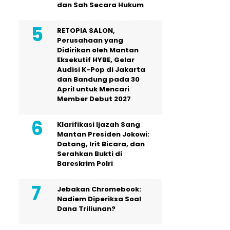
dan Sah Secara Hukum
RETOPIA SALON,
Perusahaan yang
Didirikan oleh Mantan
Eksekutif HYBE, Gelar
Audisi K-Pop di Jakarta
dan Bandung pada 30
April untuk Mencari
Member Debut 2027
Klarifikasi Ijazah Sang
Mantan Presiden Jokowi:
Datang, Irit Bicara, dan
Serahkan Bukti di
Bareskrim Polri
Jebakan Chromebook:
Nadiem Diperiksa Soal
Dana Triliunan?