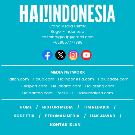
Graha Media Center,
Bogor - Indonesia
editorhaigroup@gmail.com
+628557777888
MEDIA NETWORK
Haiidn.com
Haiup.com
Haiindonesia.com
Haiupdate.com
Heisport.com
Heijakarta.com
Haijateng.com
Haibanten.com
Pers Rilis
Haisumatera.com
HOME
HISTORI MEDIA
TIM REDAKSI
KODE ETIK
PEDOMAN MEDIA
HAK JAWAB
KONTAK IKLAN